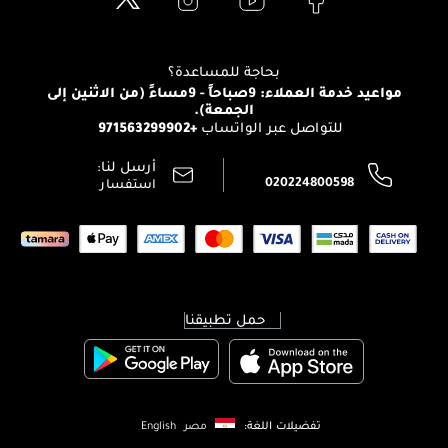
Clarins
تواصل معنا
للإستحمام والجسم
شارك مع أصدقائك
View all brands
منصّة شبكة الشركاء
العناية بالشعر
التوصيل
بحاجة للمساعدة؟
انضموا لفيسز
الإرجاع
مواعيد خدمة العملاء: 9صباحاً - 9مساءً (من الاثنين إلى
الوظائف
الجمعة).
تتبع طلبك
+971563299902
للتواصل عبر الواتساب
الشروط و الأحكام
محدد المتاجر
سياسة الخصوصية
أرسل لنا:
اتصل بنا:
020224800598
استفسار
حمل تطبيقنا
تفضيلات اللغة:
مصر
English