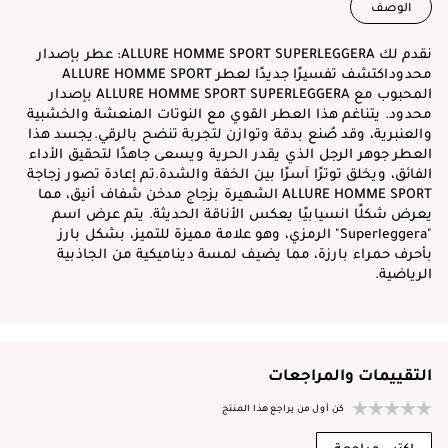
الوصف
نقدم لك ALLURE HOMME SPORT SUPERLEGGERA: عطر بإصدار
محدوداكتشف تفسيرًا جديدًا لعطر ALLURE HOMME SPORT
المحبوب مع ALLURE HOMME SPORT SUPERLEGGERA بإصدار
محدود. يتناغم هذا العطر القوي مع النوتات المنعشة والخشبية
والعنبرية، وقد صُنع بدقة وتوازن لتجربة تنضح بالرقي.يجسد هذا
العطر جوهر الرجل الذي يقدر الحرية ويسعى جاهدًا لتحقيق الأداء
الفائق، ويخلق توترًا آسرًا بين الخفة والشدة.تم إعادة تصور زجاجة
ALLURE HOMME SPORT الشهيرة بزجاج مدخن شفاف أنيق، مما
يعرض شكلًا انسيابيًا يعكس الأناقة الحديثة. يتم عرض اسم
"Superleggera" الرمزي، وهو علامة مميزة للتميز، بشكل بارز
بأحرف حمراء بارزة، مما يضيف لمسة ديناميكية من الجاذبية
الرياضية.
التقييمات والمراجعات
كن أول من يراجع هذا المنتج