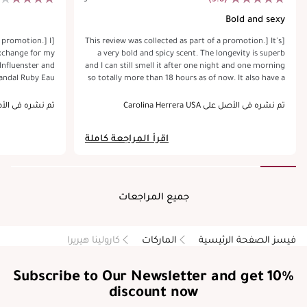
Bold and sexy
a promotion.] I
[This review was collected as part of a promotion.] It’s
exchange for my
a very bold and spicy scent. The longevity is superb
Influenster and
and I can still smell it after one night and one morning
Sandal Ruby Eau
so totally more than 18 hours as of now. It also have a
ragrance with a
hint of sweetness. I think it’s from the cinnamon. The
s come forward
white flower is very minimal so if you are not a fan of
تم نشره في الأصل على Carolina Herrera USA
تم نشره في الأصل على ra USA
wear, giving it
white flower you might still want to give this a try. It
lly, the woody
reminds me of old money and somewhat Middle East
اقرأ المراجعة كاملة
ually prefer, but
royal family. It is very projective so don’t overspray in
ther nuances. It
the office. Will be a nice signature scent or for some
finitely makes a
special occasions!
t for my taste,
asions or anyone
جميع المراجعات
woody perfumes.
فيسز الصفحة الرئيسية
الماركات
كارولينا هيريرا
Subscribe to Our Newsletter and get 10%
discount now