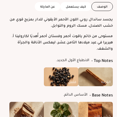
الوصف
كيف يستعمل
عن الماركة
يجسد ساندال روبي اللون الأحمر الأيقوني للدار بمزيج قوي من
خشب الصندل، مسك الروم والتوابل.
مستوحى من خاتم ياقوت أحمر وفستان أحمر أُهديَا لكارولينا أ.
هيريرا في عيد ميلادها الثامن عشر، ليعكس الأناقة والجرأة
والشغف.
الانطباع الأول الجديد.
Top Notes
القرفة
فلفل
الأساس الدائم.
Base Notes
خشب الأرز
الباتشولي
خشب الصندل