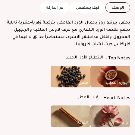
الوصف
كيف يستعمل
عن الماركة
يحتفي بيرننغ روز بجمال الورد الغامض بتركيبة زهرية-عنبرية تابلية
تجمع خلاصة الورد البلغاري مع قرفة لاوس الملكية والزنجبيل
المحروق وفلفل مدغشقر الأسود، مستحضراً حدائق لا فيغا في
كاراكاس حيث نشأت كارولينا.
الانطباع الأول الجديد.
Top Notes
جوزة الطيب
فلفل
قلب العطر.
Heart Notes
ورد
القرفة