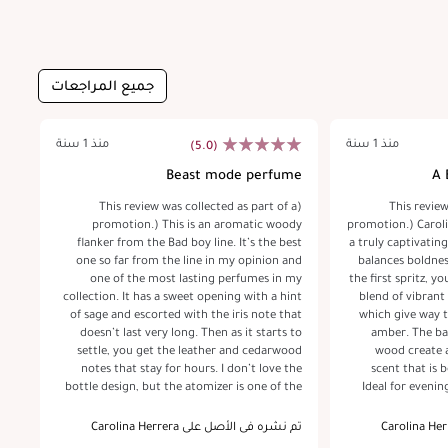
جميع المراجعات
منذ 1 سنة
منذ 1 سنة
(5.0)
en
Beast mode perfume
A 
 a
(This review was collected as part of a
(This revie
EDP
promotion.) This is an aromatic woody
promotion.) Caroli
hat
flanker from the Bad boy line. It’s the best
a truly captivating
and
one so far from the line in my opinion and
balances boldnes
ith
one of the most lasting perfumes in my
the first spritz, y
esh
collection. It has a sweet opening with a hint
blend of vibrant
ss.
of sage and escorted with the iris note that
which give way t
ith
doesn’t last very long. Then as it starts to
amber. The ba
and
settle, you get the leather and cedarwood
wood create a
uly
notes that stay for hours. I don’t love the
scent that is 
and
bottle design, but the atomizer is one of the
Ideal for evenin
il.
best. This scent leans more towards the
this fragrance
des
masculine side, for winter/fall, but you can
wants to make a st
تم نشره في الأصل على Carolina Herrera
تم ن
the
also pull this off in a cool summer evening.
striking bottle 