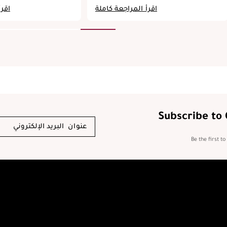
 a must-have for fragrance
recommend to anyone who enjoys a strong,
اقرأ المراجعة كاملة
اقرأ
connoisseurs.
leather-forward fragrance.
Subscribe to
Be the first t