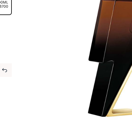
100ML
⁦8700⁩ ج.م