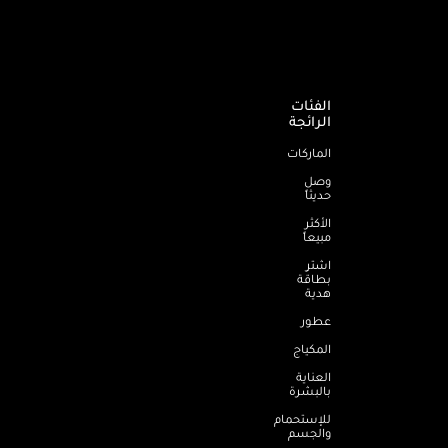
الفئات
الرائجة
الماركات
وصل
حديثاً
الأكثر
مبيعاً
اشترِ
بطاقة
هدية
عطور
المكياج
العناية
بالبشرة
للإستحمام
والجسم