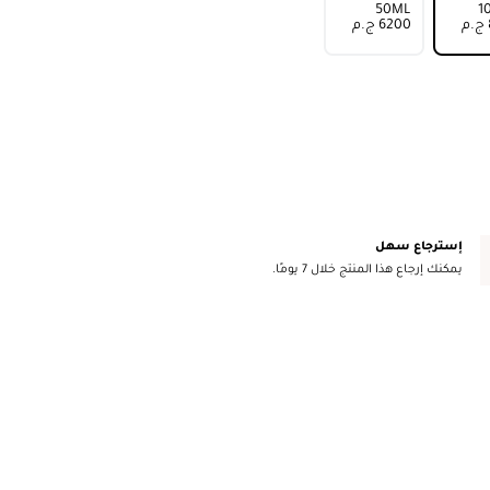
50ML
⁦6200⁩ ج.م
إسترجاع سهل
يمكنك إرجاع هذا المنتج خلال 7 يومًا.