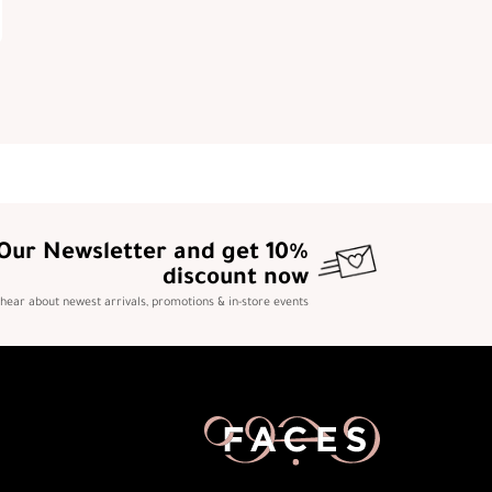
 Our Newsletter and get 10%
discount now
o hear about newest arrivals, promotions & in-store events