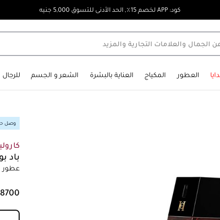
كود: APP لخصم 15٪, الحد الأدنى للتسوق 5,000 جنيه
ايا
العطور
المكياج
العناية بالبشرة
الشعر و الجسم
للرجال
وصل حدي
كارولين
باد ب
عطور رج