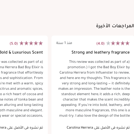
لمراجعات الأخيرة
منذ 1 سنة
(5.0)
(4.0)
Bold & Luxurious Scent
Strong and leathery fragrance
w was collected as part of a
(This review was collected as part of a
na Herrera Bad Boy Elixir is
promotion.) I got the Bad Boy Elixir by
 fragrance that effortlessly
Carolina Herrera from Influenster to review,
s and sophistication. From
and here are my thoughts: This fragrance is
ou're met with a warm, spicy
very strong and long-lasting — it definitely
 citrus and aromatic spices,
makes an impression. The leather note is the
o a rich heart of cocoa and
standout element here; it adds a rich, deep
se notes of tonka bean and
character that makes the scent incredibly
n alluring and long-lasting
appealing. If you’re into bold, leathery, and
both masculine and elegant.
more masculine fragrances, this one is a
g wear or special occasions,
must-try. I also love the design of the bottle
 is perfect for someone who
— the shape is unique and eye-catching,
rong statement. The sleek,
adding to the overall premium feel. Overall,
تم نشره في الأصل على Carolina Herrera
تم نشره في الأصل على Carolina Herrera
adds to its luxurious appeal,
it’s a powerful and stylish scent that I’d highly