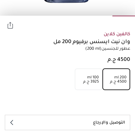
كالفين كلاين
وان نيت ايسنس برفيوم 200 مل
عطور للجنسين
(200 ml)
100 ml
200 ml
⁦4500⁩ ج.م
⁦3925⁩ ج.م
التوصيل والإرجاع