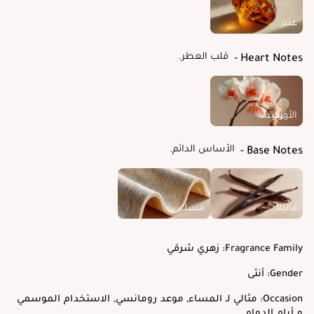
عنبر
قلب العطر.
Heart Notes
الأوركيد
الأساس الدائم.
Base Notes
فانيلا
مسك
Fragrance Family:
زهري شرقي
Gender:
أنثى
Occasion:
مثالي لـ المساء, موعد رومانسي, الاستخدام الموسمي
و أيام الدوام