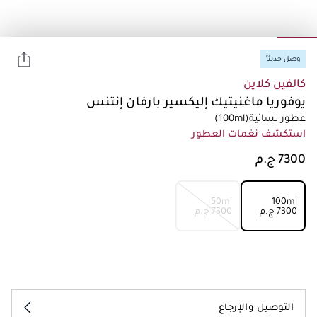
وصل حديثاً
كالفين كلاين
يوفوريا ماغنيتيك إليكسير بارفان إنتنس
عطور نسائية
(100ml)
استكشف نغمات العطور
50ml
100ml
⁦7300⁩ ج.م
⁦7300⁩ ج.م
التوصيل والإرجاع