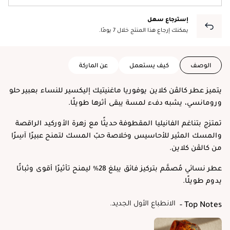
إسترجاع سهل
يمكنك إرجاع هذا المنتج خلال 7 يومًا.
الوصف
كيف يستعمل
عن الماركة
يتميز عطر كالڤن كلاين يوفوريا ماغنيتيك إليكسير للنساء بعبير حلو
ورومانسي، يشبه دفء لمسة يبقى أثرها طويلًا.
تمتزج بتناغم الفانيليا المقطوفة حديثًا مع زهرة الأوركيد الراقصة
والمسك المثير للأحاسيس وخلاصة حبّ المسك لتمنح عبيرًا آسِرًا
من كالڤن كلاين.
عطر نسائي مُصمَّم بتركيز فائق يبلغ 28% ليمنح تأثيرًا أقوى وثباتًا
يدوم طويلًا.
الانطباع الأول الجديد.
Top Notes