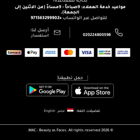
بحاجة للمساعدة؟
الإرجاع
مواعيد خدمة العملاء: 9صباحاً - 9مساءً (من الاثنين إلى
الوظائف
الجمعة).
تتبع طلبك
+971563299902
للتواصل عبر الواتساب
الشروط و الأحكام
محدد المتاجر
سياسة الخصوصية
أرسل لنا:
اتصل بنا:
020224800598
استفسار
حمل تطبيقنا
تفضيلات اللغة:
مصر
English
MAC - Beauty as Faces. All rights reserved.
2026 ©