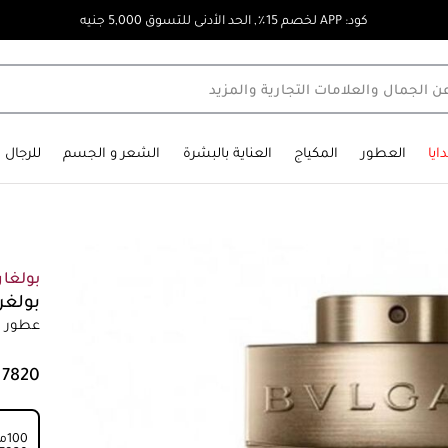
كود: APP لخصم 15٪, الحد الأدنى للتسوق 5,000 جنيه
ايا
العطور
المكياج
العناية بالبشرة
الشعر و الجسم
للرجال
بولغا
بولغر
عطور رج
100مل