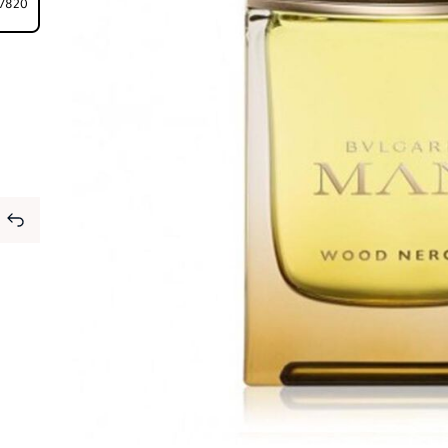
⁦7820⁩ ج.م