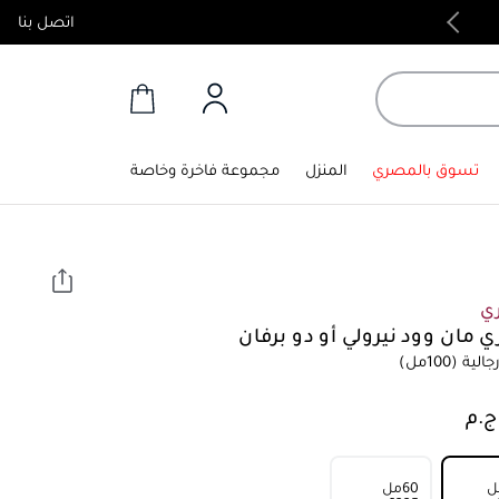
اتصل بنا
منتجات أصلية 100%
تسوق بالمصري
المنزل
مجموعة فاخرة وخاصة
ري
ي مان وود نيرولي أو دو برفان
الية
(100مل)
60مل