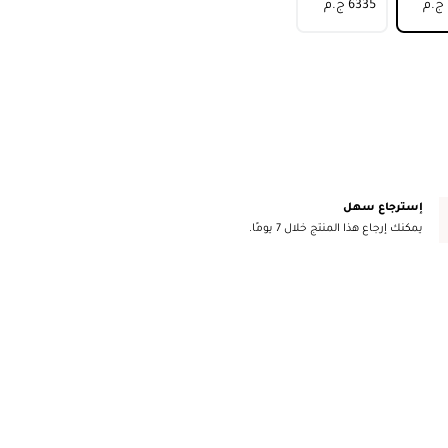
⁦6335⁩ ج.م
إسترجاع سهل
يمكنك إرجاع هذا المنتج خلال 7 يومًا.