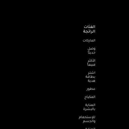
الفئات
الرائجة
الماركات
وصل
حديثاً
الأكثر
مبيعاً
اشترِ
بطاقة
هدية
عطور
المكياج
العناية
بالبشرة
للإستحمام
والجسم
العناية