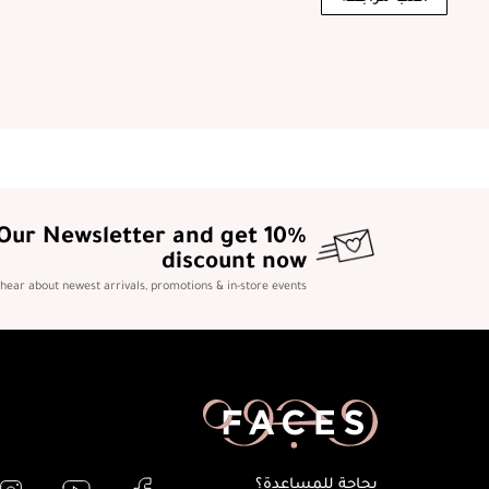
 Our Newsletter and get 10%
discount now
o hear about newest arrivals, promotions & in-store events
بحاجة للمساعدة؟