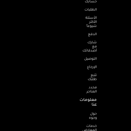
حسابك
الطلبات
الأسئلة
الأكثر
شيوعاً
الدفع
شارك
مع
أصدقائك
التوصيل
الإرجاع
تتبع
طلبك
محدد
المتاجر
معلومات
عنا
حول
وجوه
خدمات
المعارض