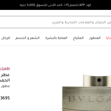
كود: APP لخصم 15٪, الحد الأدنى للتسوق 5,000 جنيه
ايا
العطور
المكياج
العناية بالبشرة
الشعر و الجسم
للرجال
LGARI
عطر ر
الحمضي
عطور رج