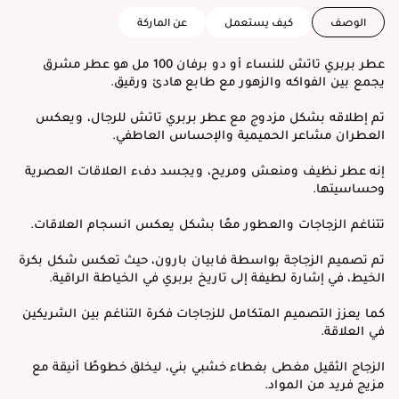
الوصف
كيف يستعمل
عن الماركة
عطر بربري تاتش للنساء أو دو برفان 100 مل هو عطر مشرق
يجمع بين الفواكه والزهور مع طابع هادئ ورقيق.
تم إطلاقه بشكل مزدوج مع عطر بربري تاتش للرجال، ويعكس
العطران مشاعر الحميمية والإحساس العاطفي.
إنه عطر نظيف ومنعش ومريح، ويجسد دفء العلاقات العصرية
وحساسيتها.
تتناغم الزجاجات والعطور معًا بشكل يعكس انسجام العلاقات.
تم تصميم الزجاجة بواسطة فابيان بارون، حيث تعكس شكل بكرة
الخيط، في إشارة لطيفة إلى تاريخ بربري في الخياطة الراقية.
كما يعزز التصميم المتكامل للزجاجات فكرة التناغم بين الشريكين
في العلاقة.
الزجاج الثقيل مغطى بغطاء خشبي بني، ليخلق خطوطًا أنيقة مع
مزيج فريد من المواد.