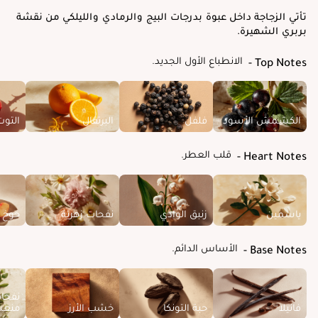
تأتي الزجاجة داخل عبوة بدرجات البيج والرمادي والليلكي من نقشة
بربري الشهيرة.
الانطباع الأول الجديد.
Top Notes
الكشمش الأسود
فلفل
البرتقال
التوت
قلب العطر.
Heart Notes
ياسمين
زنبق الوادي
نفحات زهرية
خوخ
الأساس الدائم.
Base Notes
نفحا
فانيلا
حبة التونكا
خشب الأرز
منع