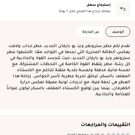
إسترجاع سهل
يمكنك إرجاع هذا المنتج خلال 7 يومًا.
الوصف
عن الماركة
نقدم لكم عطر سترونغر ويذ يو بارفان الجديد، عطر جذاب ولافت
يعكس الطاقة المحررة التي نجدها في التواجد معًا. اكتشفوا عطر
سترونغر ويذ يو بارفان الجديد، حيث تتجسد القوة والجاذبية في
كل رشة. عطر يلتقط القوة الكامنة في اللحظات المشتركة، مع
لمسة فانيلا مذهلة ولمسة جلدية متقنة تتناغم مع الكستناء
المغلف بالسكر، ليخلق تجربة عطرية تأسر الحواس. زجاجة هذا
العطر هي تحفة فنية، مع تدرجات لونية عميقة تعكس حرارة
الكهرمان، بينما يبرز توقيع الكستناء المغلف بالسكر ليكون عنواناً
للفخامة والجاذبية.
التقييمات والمراجعات
كن أول من يراجع هذا المنتج