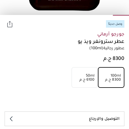
وصل حديثاً
جورجو أرماني
عطر سترونغر ويذ يو
عطور رجالية
(100ml)
50ml
100ml
⁦8300⁩ ج.م
⁦6100⁩ ج.م
التوصيل والإرجاع