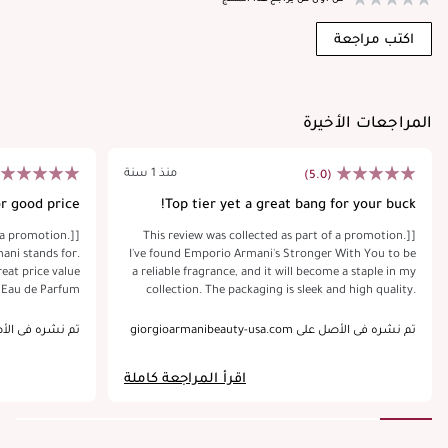
اكتب مراجعة
المراجعات الأخيرة
منذ 1 سنة
(5.0)
or good price
Top tier yet a great bang for your buck!
f a promotion.]
[This review was collected as part of a promotion.]
ani stands for.
I've found Emporio Armani's Stronger With You to be
great price value
a reliable fragrance, and it will become a staple in my
t Eau de Parfum
collection. The packaging is sleek and high quality.
r sure lasts for
This could very easily be a top tier budget fragrance
asier for a guy
so the price point it’s at makes it great value. The
تم نشره في الأصل على giorgioarmanibeauty-usa.com
تم نشره في الأصل على uty-usa.com
will last me for
scent begins with a sweet aroma, and I appreciate the
t, smell is very
creamy vanilla note. Its longevity is extremely
اقرأ المراجعة كاملة
attention when I
impressive, as a few morning applications can last
made sure not to
throughout the day without requiring reapplication.
verdo it. Great
This fragrance is versatile enough for both everyday
choice I made.
wear and formal events, making it a scent I will