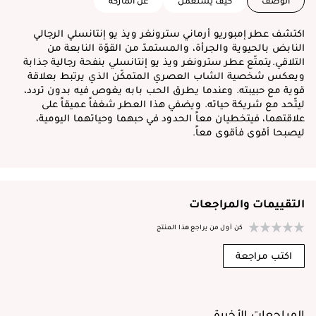
الوصف
كيف يستعمل
عن الماركة
اكتشف عطر إمبوريو أرماني سترونغر ويذ يو إنتانسلي الرجالي
النابض بالحيوية والجرأة، والمستمدّ من القوّة النابعة من
التلاقي.يتمتّع عطر سترونغر ويذ يو إنتانسلي بنفحة رجالية جذابة
ويعكس شخصية الشاب العصري المتمكّن الذي يرتبط بعلاقة
قوية مع حبيبته. وعندما يطرق الحب بابه يغوص فيه بدون تردد،
ليتّحد مع شريكة حياته. ويضفي هذا العطر شغفاً عميقاً على
علاقتهما، فيتخطيان معاً الحدود في حبهما وحياتهما اليومية،
ليصبحا أقوى فأقوى معاً.
التقييمات والمراجعات
كن أول من يراجع هذا المنتج
اكتب مراجعة
المراجعات الأخيرة