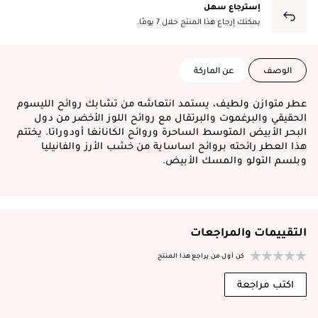
إسترجاع سهل
يمكنك إرجاع هذا المنتج خلال 7 يومًا.
الوصف
عن الماركة
عطر متوازن ولطيف، يستمد انتعاشه من تشابك روائح الليسوم
الحقيقي والبرغموت والبرتقال مع روائح اللوز الأخضر من دول
البحر الأبيض المتوسط الساحرة وروائح الكانانغا أودوراتا. يختتم
هذا العطر رائحته بروائح اساساية من خشب الأرز والفانيليا
وبلسم التولو والمسك الأبيض.
التقييمات والمراجعات
كن أول من يراجع هذا المنتج
اكتب مراجعة