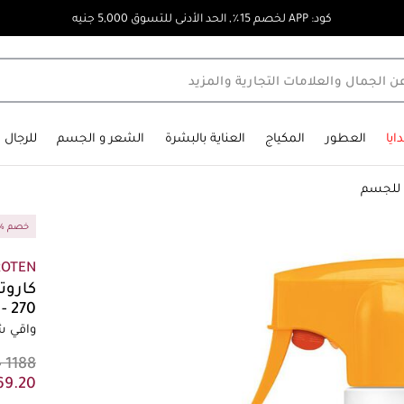
كود: APP لخصم 15٪, الحد الأدنى للتسوق 5,000 جنيه
ايا
العطور
المكياج
العناية بالبشرة
الشعر و الجسم
للرجال
للجسم
10% خصم
ROTEN
كاروت
0 - 270
واقي 