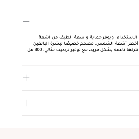
للعناية بالشمس بعامل حماية من الشمس 30 سهل الاستخدام، ويوفر حماية واسعة الطيف من أشعة
 الطويلة والمتوسطة (A/B) للبشرة من أخطر أشعة الشمس. مصمم خصيصًا لبشرة البالغين
ها ناعمة بشكل فريد، مع توفير ترطيب مثالي. 300 مل