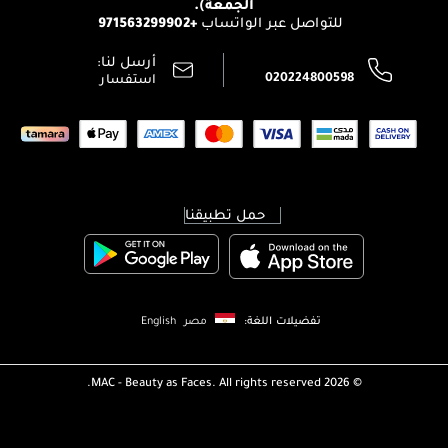
الجمعة).
تتبع طلبك
+971563299902
للتواصل عبر الواتساب
الشروط و الأحكام
محدد المتاجر
سياسة الخصوصية
أرسل لنا:
اتصل بنا:
020224800598
استفسار
حمل تطبيقنا
تفضيلات اللغة:
مصر
English
MAC - Beauty as Faces. All rights reserved.
2026 ©